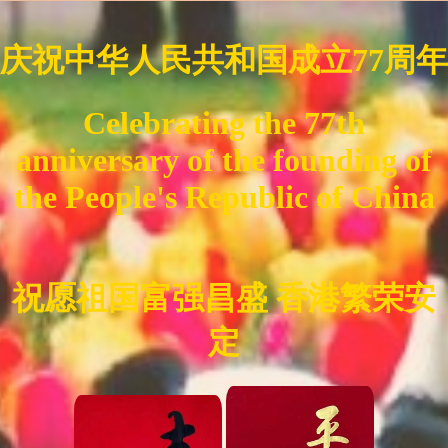
庆祝中华人民共和国成立77周年
Celebrating the 77th
anniversary of the founding of
the People's Republic of China
祝愿祖国富强昌盛 香港繁荣安
定